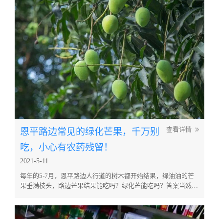
床效果，针对中药领域重点和难点问题，我省一方面持续开展中
药饮片专项整治，不断加强中药饮片生产、经营及使用环节的监
督检查和抽检力度...
恩平路边常见的绿化芒果，千万别
查看详情
吃，小心有农药残留！
2021-5-11
每年的5-7月，恩平路边人行道的树木都开始结果，绿油油的芒
果垂满枝头，路边芒果结果能吃吗？绿化芒能吃吗？答案当然是
不能。或含重金属、农药残留。路边绿化芒不易采摘或者食用，
首先要明确的是，路边的绿化芒和我们平时吃的芒果不是一个品
种！ 绿化带种植的芒果树是绿化植物，比较抗风，其