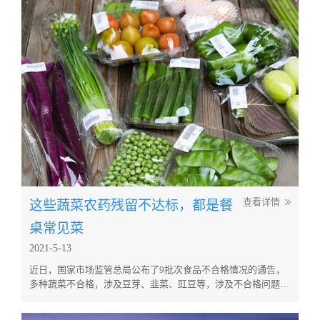
认为具有安全性的进口食品的检查。 此次修订的内容是： 1.对
频繁检出不合格的农药进行严格检查： 目前，对最初进口食品
的...
这些蔬菜农药残留不达标，都是餐
查看详情
桌常见菜
2021-5-13
近日，国家市场监管总局公布了9批次食品不合格情况的通告，
多种蔬菜不合格，涉及豆芽、韭菜、豇豆等，涉及不合格问题农
兽药残留超标、重金属污染超标。农药是现代农业生产过程中的
重要组成部分，而它又属于有毒有害物质，会对人体和环境造成