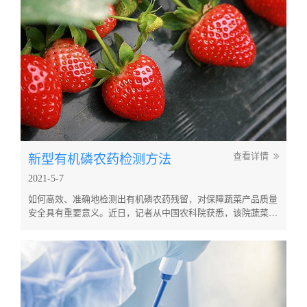
有丰富的纤维素、维...
新型有机磷农药检测方法
查看详情
2021-5-7
如何高效、准确地检测出有机磷农药残留，对保障蔬菜产品质量
安全具有重要意义。近日，记者从中国农科院获悉，该院蔬菜花
卉所质量安全课题组最新探索出一种新型多孔复合材料的制备方
法，并成功应用于蔬菜有机磷农药残留分析，相关研究成果发表
在《食品化学（Food Chemistry）》上。 据徐东辉研究员介绍，
有机磷农药对人体具有较高的毒性，在蔬菜上应用的...