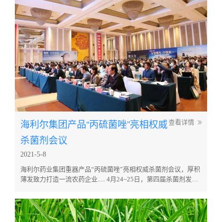
多家农药商店进行了检查，其中，重点就农药商店是否取得了农
药经营许可...
海利尔集团产品“丙硫菌唑”亮相权威
查看详情
杀菌剂会议
2021-5-8
海利尔药业集团重器产品“丙硫菌唑”亮相权威杀菌剂会议，厚积
薄发致力打造一流农药企业..... 4月24~25日，第四届杀菌剂发展
与推广应用交流会在石家庄顺利召开，作为特别协办单位的海利
尔药业集团股份有限公司，在本次会议上海利尔董事长葛尧伦先
生亲自出席，并且在开幕式上发表了致辞，对我国当前的杀菌剂
行业发展形势进行了深入分析，并对海利尔未来的发展进行了规