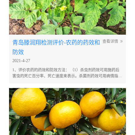
青岛滕润翔检测评价-农药的药效和
查看详情
防效
2021-4-27
1、评价农药的药效和防效方法： （1）杀虫剂药效可用施药后
害虫的死亡百分率、死亡速度来表示。杀菌剂药效可用病情指数
的降低及受害率的降低来表示。除草剂药效可用施药后杂草的死
亡百分率来表示。 （2）药效的测定，一般先经室内毒力试验证
明有效后，再进行田间小区试验。在小区试验基础上，证明药效
比较好的若干品种，可进行大区试验以进一步肯定其药效和推广
价值。 （3）...