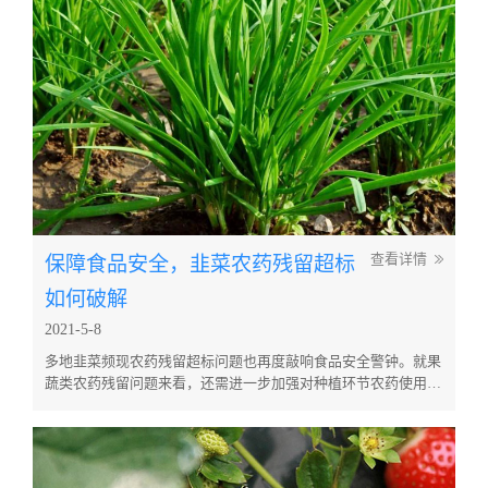
划...
保障食品安全，韭菜农药残留超标
查看详情
如何破解
2021-5-8
多地韭菜频现农药残留超标问题也再度敲响食品安全警钟。就果
蔬类农药残留问题来看，还需进一步加强对种植环节农药使用环
节的规范，并在采后环节借助气泡清洗机对果蔬进行处理，以提
升果蔬食品安全性。 一直以来，韭菜特殊的香味使得其成为深
受人们喜爱的一种食材，在烧烤、饺子馅料、家常菜中都能常见
其身影。同时，韭菜还有着较高的营养价值和药用价值，例如含