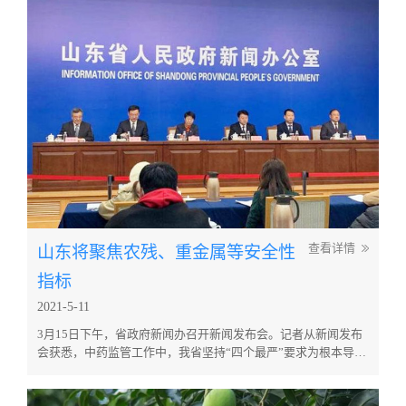
一定危害。 有人说应该禁止生产销售和使用农药，这样科学
吗？什么蔬菜农药残留可能比较多？又该如何减少农药残留？...
山东将聚焦农残、重金属等安全性
查看详情
指标
2021-5-11
3月15日下午，省政府新闻办召开新闻发布会。记者从新闻发布
会获悉，中药监管工作中，我省坚持“四个最严”要求为根本导
向，严格监管，让老百姓能用上质量安全的好药。 省药监局药
品生产监督管理处处长王新建介绍，饮片质量直接影响到中医临