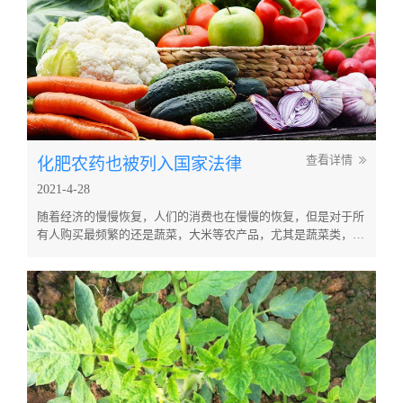
化肥农药也被列入国家法律
查看详情
2021-4-28
随着经济的慢慢恢复，人们的消费也在慢慢的恢复，但是对于所
有人购买最频繁的还是蔬菜，大米等农产品，尤其是蔬菜类，几
乎是我们每天必须要卖点的东西，你认为你吃的蔬菜健康吗？和
青岛滕润翔检测评价一起看看吧！ 现在都提倡说有机蔬菜，无
公害无污染的农产品，什么是无公害无污染，说白了就是没有化
肥农药残留的农产品，下面是一则打假新闻。有消费者买回来就
发现西红柿竟然会掉...