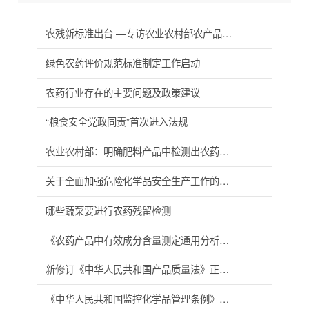
农残新标准出台 —专访农业农村部农产品质量安全监管司负责人
绿色农药评价规范标准制定工作启动
农药行业存在的主要问题及政策建议
“粮食安全党政同责”首次进入法规
农业农村部：明确肥料产品中检测出农药成分适用法律
关于全面加强危险化学品安全生产工作的意见
哪些蔬菜要进行农药残留检测
《农药产品中有效成分含量测定通用分析方法 液相色谱法》农业行业标准通过专家审定
新修订《中华人民共和国产品质量法》正式实施
《中华人民共和国监控化学品管理条例》实施细则