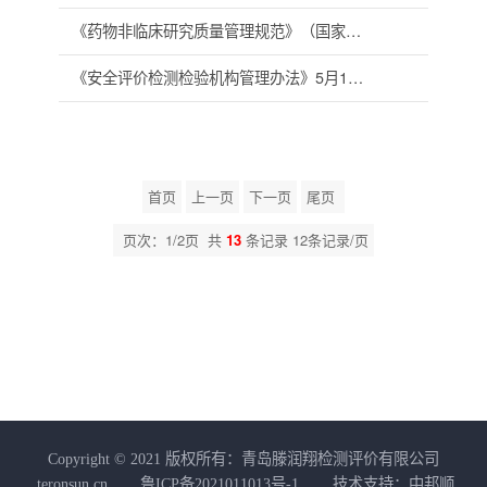
《药物非临床研究质量管理规范》（国家食品药品监督管理总局令第34号）
《安全评价检测检验机构管理办法》5月1日起施行！
首页
上一页
下一页
尾页
页次：1/2页 共
13
条记录 12条记录/页
Copyright © 2021 版权所有：青岛滕润翔检测评价有限公司
teronsun.cn
鲁ICP备2021011013号-1
技术支持：中邦顺