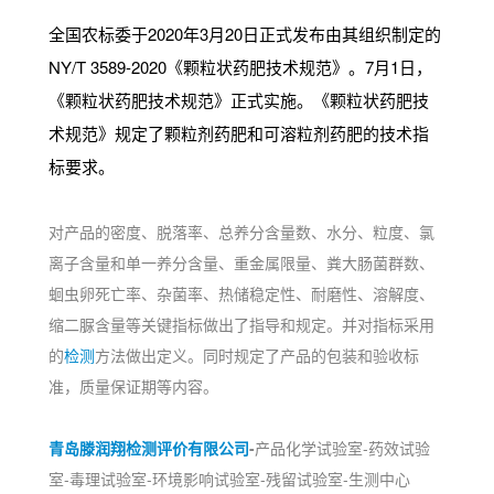
全国农标委于2020年3月20日正式发布由其组织制定的
NY/T 3589-2020《颗粒状药肥技术规范》。7月1日，
《颗粒状药肥技术规范》正式实施。《颗粒状药肥技
术规范》规定了颗粒剂药肥和可溶粒剂药肥的技术指
标要求。
对产品的密度、脱落率、总养分含量数、水分、粒度、氯
离子含量和单一养分含量、重金属限量、粪大肠菌群数、
蛔虫卵死亡率、杂菌率、热储稳定性、耐磨性、溶解度、
缩二脲含量等关键指标做出了指导和规定。并对指标采用
的
检测
方法做出定义。同时规定了产品的包装和验收标
准，质量保证期等内容。
青岛滕润翔检测评价有限公司
-
产品化学试验室-药效试验
室-毒理试验室-环境影响试验室-残留试验室-生测中心