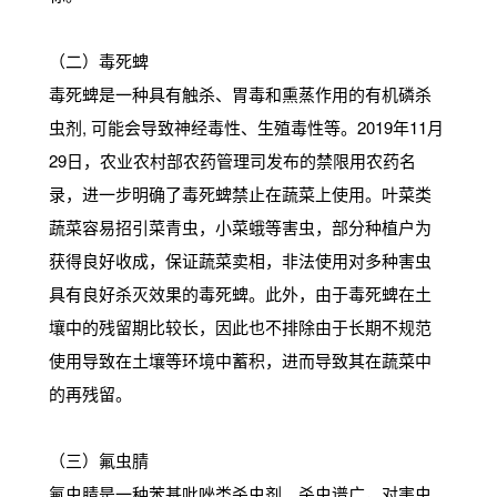
（二）毒死蜱
毒死蜱是一种具有触杀、胃毒和熏蒸作用的有机磷杀
虫剂, 可能会导致神经毒性、生殖毒性等。2019年11月
29日，农业农村部农药管理司发布的禁限用农药名
录，进一步明确了毒死蜱禁止在蔬菜上使用。叶菜类
蔬菜容易招引菜青虫，小菜蛾等害虫，部分种植户为
获得良好收成，保证蔬菜卖相，非法使用对多种害虫
具有良好杀灭效果的毒死蜱。此外，由于毒死蜱在土
壤中的残留期比较长，因此也不排除由于长期不规范
使用导致在土壤等环境中蓄积，进而导致其在蔬菜中
的再残留。
（三）氟虫腈
氟虫腈是一种苯基吡唑类杀虫剂、杀虫谱广，对害虫