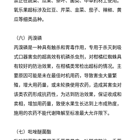
禁止在蔬菜、瓜果、茶叶、菌类、中草药材上使用。
氧乐果超标涉及豇豆、芹菜、韭菜、茄子、辣椒、黄
瓜等细类品种。
（六）丙溴磷
丙溴磷是一种具有触杀和胃毒作用，专用于杀灭刺吸
式口器害虫的超高效有机磷杀虫剂，对柑橘红蜘蛛具
有较好的防治效果，在柑橘类常检出超标的情况。主
要原因可能是未在最佳时机用药，导致害虫大量繁
殖，增大用药量，或未轮换使用农药，造成其害虫对
该类农药形成抗药性，为达到防治效果，保证收成和
卖相，增加用药量，致使水果生长达到上市成熟度，
施用的农药不能代谢降解至标准最大允许限下。
（七）吡唑醚菌酯