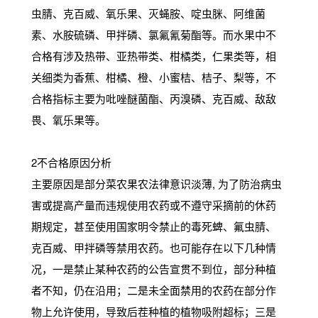
虫腈、克百威、氧乐果、灭蝇胺、啶虫脒、阿维菌
素、水胺硫磷、甲拌磷、氯氟氰菊酯等。而水果中不
合格有涉及热带、亚热带类、柑橘类，仁果类等，相
关细类为香蕉、柑橘、橙、小蜜桔、桔子、梨等，不
合格指标主要为吡唑醚菌酯、丙溴磷、克百威、敌敌
畏、氧乐果等。
2不合格原因分析
主要原因是部分菜农果农法律意识淡薄, 为了防治病虫
害或提高产量而违规使用农药或不遵守采摘前的休药
期规定，甚至使用国家明令禁止的毒死蜱、氟虫腈、
克百威、甲拌磷等禁用农药。也可能存在以下几种情
况，一是禁止某种农药的公告宣贯不到位，部分种植
者不知，仍在沿用；二是未全面禁用的农药在部分作
物上允许使用，导致后茬种植的植物吸附超标；三是