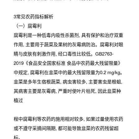
3常见农药指标解析
（一）腐霉利
腐霉利是一种低毒内吸性杀菌剂, 具有保护和治疗双重
作用, 主要用于蔬菜及果树的灰霉病防治。腐霉利对眼
睛与皮肤有刺激作用, 经口毒性比较低。GB2763-
2019《食品安全国家标准 食品中农药最大残留限量》
中规定, 腐霉利在韭菜中的最大残留限量为0.2 mg/kg。
韭菜是多年生宿根蔬菜, 病虫害较多, 主要害虫是根蛆,
其病害主要是灰霉病, 严重时使叶片枯死, 因此韭菜种
植过
程中腐霉利等农药的施用相对较多, 如果过量使用农药
或不遵守采摘间隔期, 都可能导致韭菜的农药残留超
标。