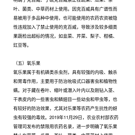
叶、菌类、中草药材上使用。因克百威具有广谱性而
易被用于多品种中使用，也可能使用的农药农资被隐
性违规加入了禁止使用的克百威，导致涉及较多细类
果蔬检出超标的情况，如韭菜、芹菜、梨子、柑橘、
豇豆等。
（五）氧乐果
氧乐果属于有机磷类杀虫剂，具有较强的内吸、触杀
和胃毒作用，主要用于防治吮吸式口器害虫和植物性
螨。对于藏在卷叶、缩叶或潜入叶内以及刚钻入茎、
干表皮内的一些害虫和鳞翅目一些幼虫和甲虫等，也
有较好的防治效果，尤其对乐果等农药产生抗性的蚜
虫有较强的毒效。2019年11月29日，农业农村部农药
管理司发布的禁限用农药名录，进一步明确了氧乐果