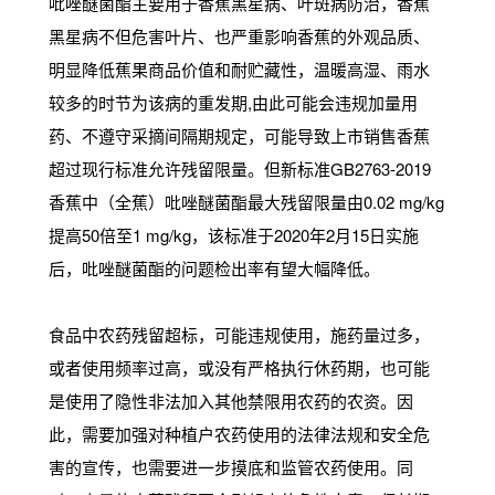
吡唑醚菌酯主要用于香蕉黑星病、叶斑病防治，香蕉
黑星病不但危害叶片、也严重影响香蕉的外观品质、
明显降低蕉果商品价值和耐贮藏性，温暖高湿、雨水
较多的时节为该病的重发期,由此可能会违规加量用
药、不遵守采摘间隔期规定，可能导致上市销售香蕉
超过现行标准允许残留限量。但新标准GB2763-2019
香蕉中（全蕉）吡唑醚菌酯最大残留限量由0.02 mg/kg
提高50倍至1 mg/kg，该标准于2020年2月15日实施
后，吡唑醚菌酯的问题检出率有望大幅降低。
食品中农药残留超标，可能违规使用，施药量过多，
或者使用频率过高，或没有严格执行休药期，也可能
是使用了隐性非法加入其他禁限用农药的农资。因
此，需要加强对种植户农药使用的法律法规和安全危
害的宣传，也需要进一步摸底和监管农药使用。同