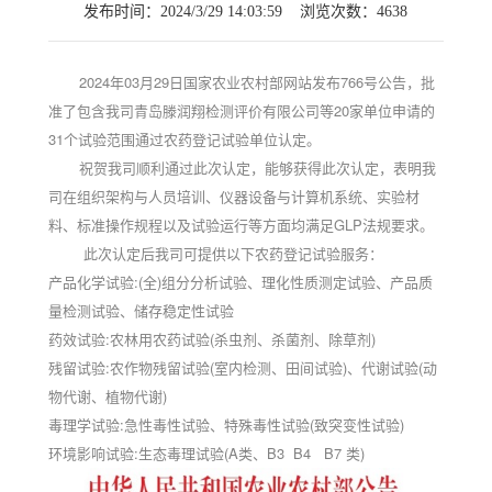
发布时间：2024/3/29 14:03:59 浏览次数：4638
2024年03月29日国家农业农村部网站
发布
766号公告，批
准了包含我司
青岛滕润翔检测评价有限公司等20家单位申请的
31个试验范围通过农药登记试验单位认定。
祝贺我司顺利通过此次认定，能够获得此次认定，表明我
司在组织架构与人员培训、仪器设备与计算机系统、实验材
料、标准操作规程以及试验运行等方面均满足
GLP法规要求。
此次认定后我司可提供以下农药登记试验服务：
产品化学试验
:(全)组分分析试验、理化性质测定试验、产品质
量检测试验、储存稳定性试验
药效试验
:农林用农药试验(杀虫剂、杀菌剂、除草剂)
残留试验
:农作物残留试验(室内检测、田间试验)、代谢试验(动
物代谢、植物
代谢
)
毒理学试验
:急性毒性试验、特殊毒性试验(致突变性试验)
环境影响试验
:生态毒理试验(A类、B3 B4 B7 类)