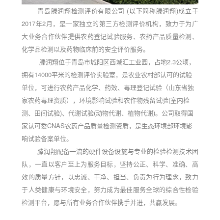
青岛滕润翔检测评价有限公司
(以下简称滕润翔)成立于
2017年2月，是一家独立的第三方检测评价机构，致力于为广
大业务合作伙伴提供农药登记试验服务、农药产品质量检测、
化学品检测以及药物临床前的安全评价服务。
滕润翔位于青岛市城阳区西城汇工业园，占地
2.3公顷，
拥有14000平米的检测评价实验室，是农业农村部认可的试验
单位，可进行农药产品化学、药效、毒理登记试验（山东省独
家农药毒理资质），环境影响试验和
农作物残留试验
(室内检
测、田间试验)、代谢试验(动物代谢、植物代谢)
。公司取得国
家认可委
CNAS农药产品质量检测资质，是生态环境部环境影
响试验备案单位。
滕润翔配备一流的硬件设备设施与专业的检验检测技术团
队，一直以客户至上为服务目标，坚持公正、科学、准确、高
效的质量方针，以忠诚、干净、担当、负责为行为理念，致力
于人类健康与环境安全，努力成为最佳服务全球的综合性检验
检测平台，愿与所有业务合作伙伴携手并进，共赢发展。